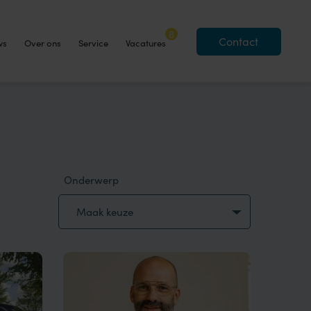
8
Contact
ws
Over ons
Service
Vacatures
Onderwerp
Maak keuze