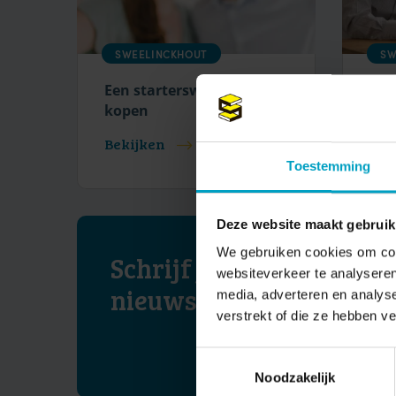
SWEELINCKHOUT
SW
Een starterswoning
Een
kopen
kop
Bekijken
Bek
Toestemming
Deze website maakt gebruik
We gebruiken cookies om cont
Schrijf je in voor onze
websiteverkeer te analyseren
nieuwsbrief
media, adverteren en analys
verstrekt of die ze hebben v
Toestemmingsselectie
Noodzakelijk