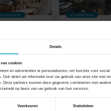
EELINCKHOUT
JP COENSTRAAT
 seniorenwoning
Terugblik presale Best
en
ijken
Bekijken
Details
 van cookies
ent en advertenties te personaliseren, om functies voor social
. Ook delen we informatie over uw gebruik van onze site met on
Naam*
Emailadres
e. Deze partners kunnen deze gegevens combineren met andere i
erzameld op basis van uw gebruik van hun services.
Ik ga akkoord met opslag en verwerking van mijn
Voorkeuren
Statistieken