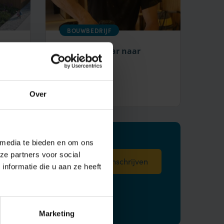
BOUWBEDRIJF
Van gymleraar naar
timmerman
Bekijken
Over
 media te bieden en om ons
ze partners voor social
*
nformatie die u aan ze heeft
 gegevens
Marketing