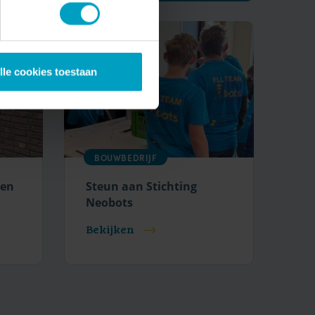
lle cookies toestaan
BOUWBEDRIJF
oen
Steun aan Stichting
Neobots
Bekijken