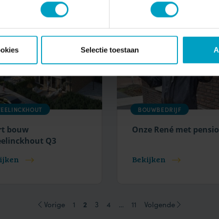
ookies
Selectie toestaan
A
EELINCKHOUT
BOUWBEDRIJF
rt bouw
Onze René met pensi
elinckhout Q3
ijken
Bekijken
2
Vorige
1
3
4
…
11
Volgende