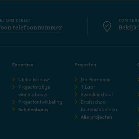
EL ONS DIRECT
KOM EEN
Toon telefoonnummer
Bekijk 
Expertise
Projecten
Utiliteitsbouw
De Harmonie
Projectmatige
't Laar
woningbouw
Sweelinckhout
Projectontwikkeling
Basisschool
Scholenbouw
Buitenstebinnen
Alle projecten