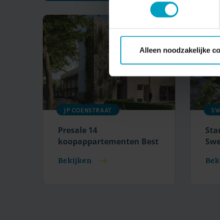
Alleen noodzakelijke c
JP COENSTRAAT
SW
Presale 14
Sta
koopappartementen Best
Swe
Bekijken
Bek