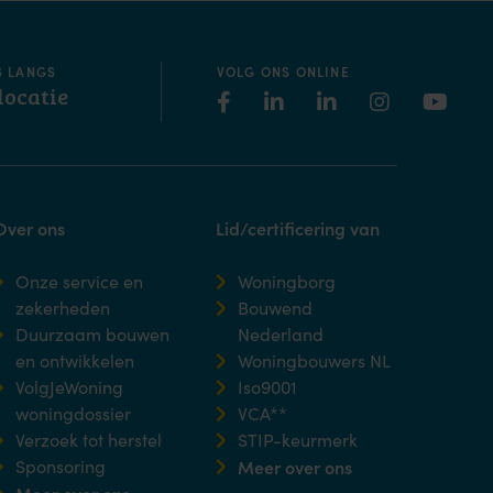
S LANGS
VOLG ONS ONLINE
locatie
Over ons
Lid/certificering van
Onze service en
Woningborg
zekerheden
Bouwend
Duurzaam bouwen
Nederland
en ontwikkelen
Woningbouwers NL
VolgJeWoning
Iso9001
woningdossier
VCA**
Verzoek tot herstel
STIP-keurmerk
Sponsoring
Meer over ons