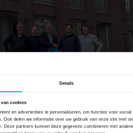
Details
 van cookies
f van Stiphout uitvoerder Mari Vos, projectleider Martijn van de
ent en advertenties te personaliseren, om functies voor social
neel directeur Koos Pijnenburg en namens PM+ Van Abbe Joost
. Ook delen we informatie over uw gebruik van onze site met on
 Abbe
oor studenten en young professionals
e. Deze partners kunnen deze gegevens combineren met andere i