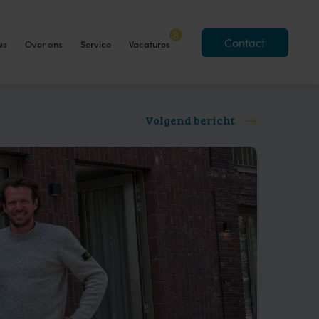
8
Contact
ws
Over ons
Service
Vacatures
Volgend bericht