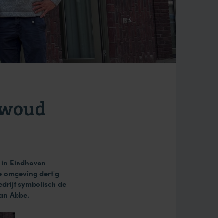
ewoud
 in Eindhoven
e omgeving dertig
drijf symbolisch de
 Van Abbe.