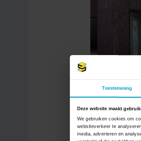
Toestemming
Deze website maakt gebruik
Vlnr namens Bouwbedrij
We gebruiken cookies om cont
Laarschot en operatio
websiteverkeer te analyseren
Engelen en Reinier van
Woonruimte v
media, adverteren en analys