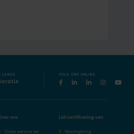
S LANGS
VOLG ONS ONLINE
locatie
Over ons
Lid/certificering van
Onze service en
Woningborg