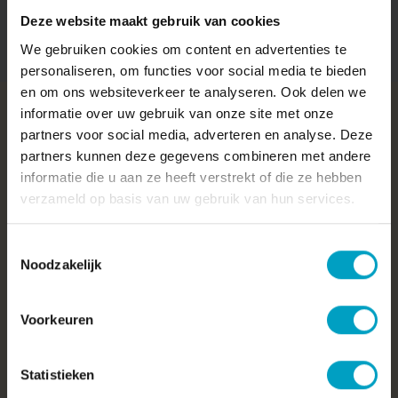
Deze website maakt gebruik van cookies
We gebruiken cookies om content en advertenties te
personaliseren, om functies voor social media te bieden
en om ons websiteverkeer te analyseren. Ook delen we
informatie over uw gebruik van onze site met onze
Veelgestelde vragen
partners voor social media, adverteren en analyse. Deze
partners kunnen deze gegevens combineren met andere
informatie die u aan ze heeft verstrekt of die ze hebben
Een nieuwbouwwoning bouwen, wat houdt dat precies in?
verzameld op basis van uw gebruik van hun services.
We hebben de meest voorkomende vragen op een rijtje
gezet over het bouwen van een nieuwbouw-huurwoning.
Toestemmingsselectie
Noodzakelijk
Alle veelgestelde vragen
Voorkeuren
Hoe duurzaam is mijn nieuwe woning?
Wij bouwen en ontwikkelen duurzaam, wat betekent dat
Statistieken
we rekening houden met de uitwerkingen op het milieu.