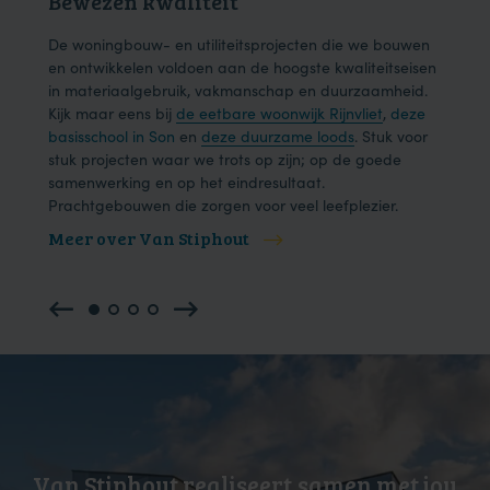
Bewezen kwaliteit
Dui
ons
De woningbouw- en utiliteitsprojecten die we bouwen
We h
der
en ontwikkelen voldoen aan de hoogste kwaliteitseisen
en e
in materiaalgebruik, vakmanschap en duurzaamheid.
onze
Kijk maar eens bij
de eetbare woonwijk Rijnvliet
,
deze
één 
basisschool in Son
en
deze duurzame loods
. Stuk voor
effic
.
stuk projecten waar we trots op zijn; op de goede
samenwerking en op het eindresultaat.
Prachtgebouwen die zorgen voor veel leefplezier.
Meer over Van Stiphout
Mee
Van Stiphout realiseert
samen
met jou