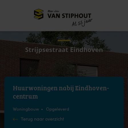
Meer dan
55 jaar
Al
Strijpsestraat Eindhoven
Huurwoningen nabij Eindhoven-
centrum
Woningbouw
Opgeleverd
Terug naar overzicht