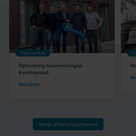
STRIJPSESTRAAT
ST
Oplevering huurwoningen
Ho
Kerckewoud
Be
Bekijken
Bekijk al het projectnieuws