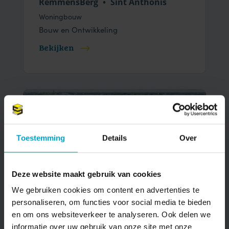
RemmensBerg
•
Sint Anthonis
Woningbouw
Bouw en Ontwikkeling
Bekijken
Toestemming
Details
Over
Deze website maakt gebruik van cookies
We gebruiken cookies om content en advertenties te
IN VERKOOP
personaliseren, om functies voor social media te bieden
en om ons websiteverkeer te analyseren. Ook delen we
Sweelinckhout
•
Oosterhout
informatie over uw gebruik van onze site met onze