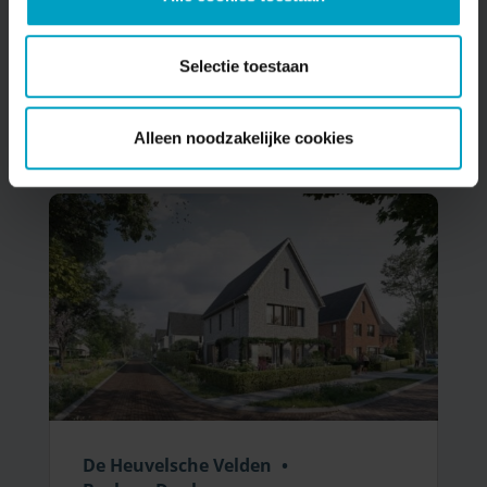
Woningbouw
Bouwbedrijf van Stiphout
In bouwvoorbereiding
Selectie toestaan
Bekijken
Alleen noodzakelijke cookies
De Heuvelsche Velden
•