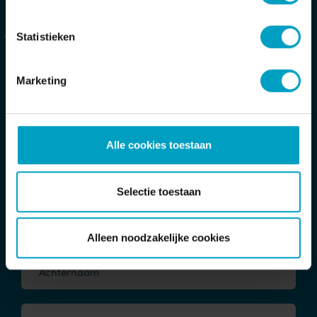
Al het nieuws bekijken
Statistieken
Marketing
Alle cookies toestaan
Meer informatie
Selectie toestaan
Voornaam
Alleen noodzakelijke cookies
Achternaam