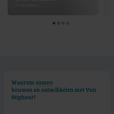
Projectleider
K
Waarom
samen
bouwen en ontwikkelen met Van
Stiphout?