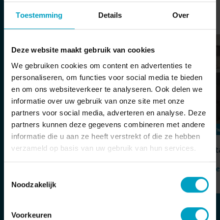
Blijf up-to-date
Toestemming
Details
Over
Deze website maakt gebruik van cookies
We gebruiken cookies om content en advertenties te
personaliseren, om functies voor social media te bieden
en om ons websiteverkeer te analyseren. Ook delen we
informatie over uw gebruik van onze site met onze
partners voor social media, adverteren en analyse. Deze
partners kunnen deze gegevens combineren met andere
PARK LOOBURGH
SW
informatie die u aan ze heeft verstrekt of die ze hebben
verzameld op basis van uw gebruik van hun services.
Hoogste punt Park Looburgh
St
Bekijken
Be
Toestemmingsselectie
Noodzakelijk
Voorkeuren