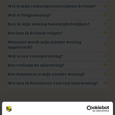
Wie is mijn contactpersoon tijdens de bouw?
Wat is Volgjewoning?
Kan ik mijn woning tussentijds bekijken?
Hoe kan ik de bouw volgen?
Wanneer wordt mijn nieuwe woning
opgeleverd?
Wat is een vooroplevering?
Hoe verloopt de oplevering?
Hoe duurzaam is mijn nieuwe woning?
Wie kan ik benaderen voor een huurwoning?