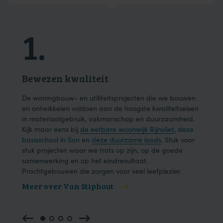
1.
2
Bewezen kwaliteit
Dui
ons
De woningbouw- en utiliteitsprojecten die we bouwen
We h
der
en ontwikkelen voldoen aan de hoogste kwaliteitseisen
en e
in materiaalgebruik, vakmanschap en duurzaamheid.
onze
Kijk maar eens bij
de eetbare woonwijk Rijnvliet
,
deze
één 
basisschool in Son
en
deze duurzame loods
. Stuk voor
effic
.
stuk projecten waar we trots op zijn; op de goede
samenwerking en op het eindresultaat.
Prachtgebouwen die zorgen voor veel leefplezier.
Meer over Van Stiphout
Mee