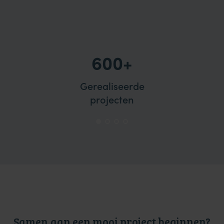
600+
Gerealiseerde
projecten
Samen
aan een mooi project beginnen?