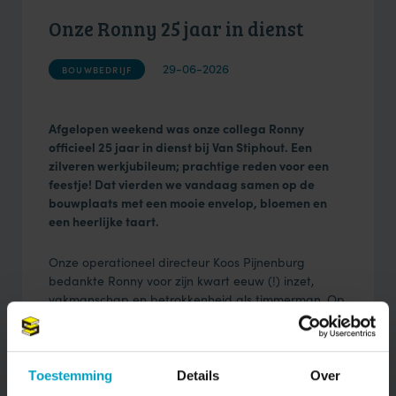
Onze Ronny 25 jaar in dienst
29-06-2026
BOUWBEDRIJF
Afgelopen weekend was onze collega Ronny
officieel 25 jaar in dienst bij Van Stiphout. Een
zilveren werkjubileum; prachtige reden voor een
feestje! Dat vierden we vandaag samen op de
bouwplaats met een mooie envelop, bloemen en
een heerlijke taart.
Onze operationeel directeur Koos Pijnenburg
bedankte Ronny voor zijn kwart eeuw (!) inzet,
vakmanschap en betrokkenheid als timmerman. Op
naar nog veel mooie projecten samen!
Toestemming
Details
Over