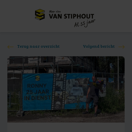
Meer dan
55 jaar
Al
Terug naar overzicht
Volgend bericht