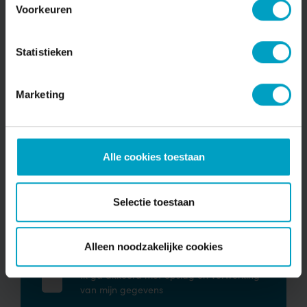
PROJECTNIEUWSBRIEF
Voorkeuren
Keuken en sanitair in Sweelinckhout
Statistieken
Bekijken
Marketing
Schrijf je in voor onze nieuwsbrief
Alle cookies toestaan
Naam*
Selectie toestaan
Emailadres*
Alleen noodzakelijke cookies
Ik ga akkoord met opslag en verwerking
van mijn gegevens