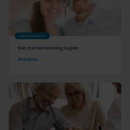
SWEELINCKHOUT
Een starterswoning kopen
Bekijken