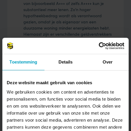
van bijvoorbeeld A+++ of zelfs A++++ kun je
substantieel meer lenen. Zo’n hoger
hypotheekbedrag wordt als verantwoord
gezien, omdat je als eigenaar van een
duurzame woning minder energielasten hebt.
Hiernaast zijn er verschillende geldverstrekkers
die een korting geven op de hypotheekrente.
Wil je als single een woning kopen? Ook de
hypotheekmogelijkheden voor alleenwonenden
zijn verbeterd.
Toestemming
Details
Over
Bovendien helpen diverse gemeentes een
handje mee met een starterslening via het
Stimuleringsfonds Volkshuisvesting Nederlandse
Deze website maakt gebruik van cookies
gemeenten
(SVn).
We gebruiken cookies om content en advertenties te
personaliseren, om functies voor social media te bieden
en om ons websiteverkeer te analyseren. Ook delen we
informatie over uw gebruik van onze site met onze
partners voor social media, adverteren en analyse. Deze
partners kunnen deze gegevens combineren met andere