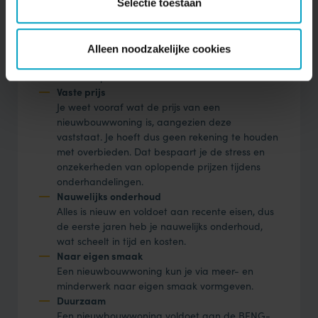
een nieuwbouwwoning vrij op naam. Dit
Selectie toestaan
betekent dat je geen overdrachtsbelasting,
notaris- en kadasterkosten voor de overdacht
betaalt. Hierdoor valt de koopsom lager uit dan
Alleen noodzakelijke cookies
bij een bestaande woning, die je koopt met
kosten koper.
Vaste prijs
Je weet vooraf wat de prijs van een
nieuwbouwwoning is, aangezien deze
vaststaat. Je hoeft dus geen rekening te houden
met overbieden. Dat bespaart je de stress en
onzekerheden van oplopende prijzen tijdens
onderhandelingen.
Nauwelijks onderhoud
Alles is nieuw en voldoet aan recente eisen, dus
de eerste jaren heb je nauwelijks onderhoud,
wat scheelt in tijd en kosten.
Naar eigen smaak
Een nieuwbouwwoning kun je via meer- en
minderwerk naar eigen smaak vormgeven.
Duurzaam
Een nieuwbouwwoning voldoet aan de BENG-