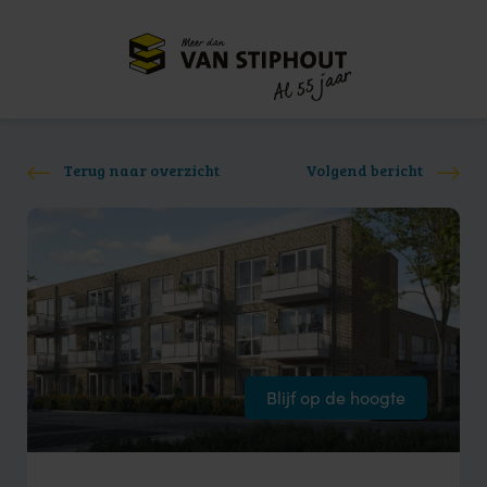
Meer dan
55 jaar
Al
Terug naar overzicht
Volgend bericht
Blijf op de hoogte