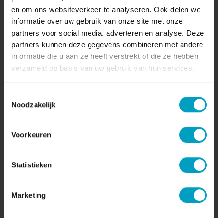
en om ons websiteverkeer te analyseren. Ook delen we
informatie over uw gebruik van onze site met onze
partners voor social media, adverteren en analyse. Deze
partners kunnen deze gegevens combineren met andere
informatie die u aan ze heeft verstrekt of die ze hebben
verzameld op basis van uw gebruik van hun services.
Keiweg 24 4901 JA Oosterhout
nieuwbouw@vandewatergroep.nl
(0162) 447 447
Toestemmingsselectie
Noodzakelijk
Voorkeuren
Statistieken
Marketing