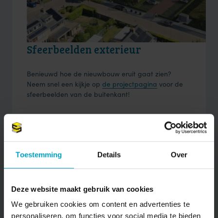
Sfeerbeelden exterieur
Benieuwd hoe de nieuwbouw eruit gaat zien?
Neem snel een kijkje op
de projectpagina
voor de
sfeerbeelden van de buitenkant!
Projectmakelaar
Makelaar
Van de Water uit Oosterhout
is de
projectmakelaar van Sweelinckhout. Wil je alvast je
Toestemming
Details
Over
interesse kenbaar maken voor de woningen? Ben je
benieuwd wat je eventuele huidige woning waard
is? Of heb je een andere vraag? De makelaar staat
Deze website maakt gebruik van cookies
voor je klaar.
We gebruiken cookies om content en advertenties te
personaliseren, om functies voor social media te bieden