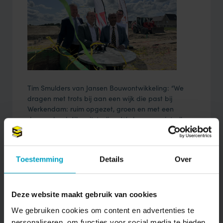
Tim Smulders van Jansen Bouwontwikkeling: “We
dragen met trots bij aan een wijk die past bij
Werkendam: ruim opgezet, groen en met een
dorpse, landelijke uitstraling. We bouwen niet alleen
duurzame woningen, maar creëren samen met
onze partners een plek waar mensen zich écht thuis
kunnen voelen.”
Toestemming
Details
Over
Naar projectpagina Achter de Schans
Deze website maakt gebruik van cookies
We gebruiken cookies om content en advertenties te
personaliseren, om functies voor social media te bieden