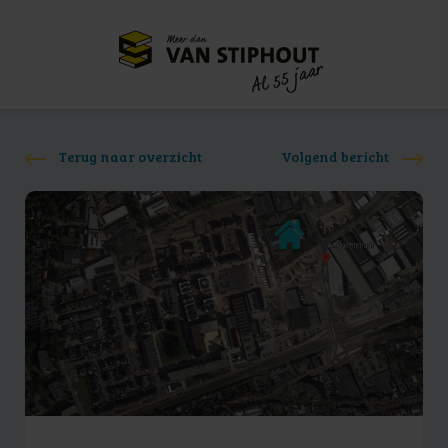
Meer dan
55 jaar
Al
Terug naar overzicht
Volgend bericht