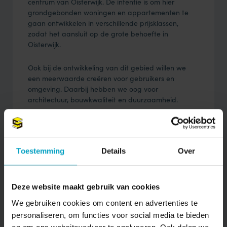
centrum van Oisterwijk. De intentie is om hier
grondgebonden woningen en appartementen te
gaan ontwikkelen in verschillende prijsklassen,
zodat het aansluit op de grote behoefte in
Oisterwijk.
Ook bij de ontwikkeling van dit gebied willen we
een meerwaarde creëren voor gebruikers en
omgeving. Daarbij hebben we oog voor
architectuur, bouwkwaliteit en duurzaamheid.
Meer informatie over dit project
Toestemming
Details
Over
DEEL DIT ARTIKEL
Deze website maakt gebruik van cookies
We gebruiken cookies om content en advertenties te
personaliseren, om functies voor social media te bieden