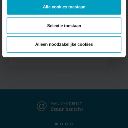
Alle cookies toestaan
HOEFPAD - UITWIJK
SW
Selectie toestaan
Tussentijdse update Hoefpad
St
Uitwijk
Alleen noodzakelijke cookies
Be
Bekijken
MAIL ONS DIRECT
Stuur bericht