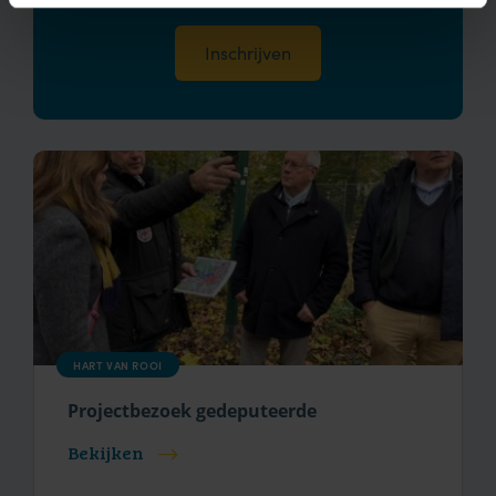
HART VAN ROOI
Projectbezoek gedeputeerde
Bekijken