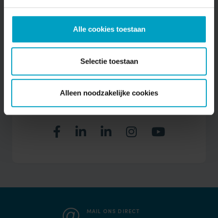
Alle cookies toestaan
Meer informatie
Selectie toestaan
Kijk voor meer informatie op
www.wonenindevalkenier.nl
of contacteer Met Ons
Makelaars, tel. 040-2043910,
Alleen noodzakelijke cookies
info@metonsmakelaars.nl
.
MAIL ONS DIRECT