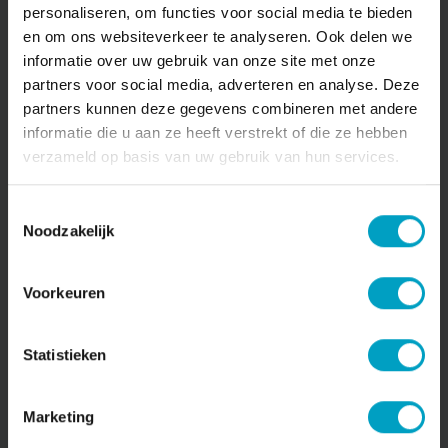
Op de hoek van de Europalaan en de
personaliseren, om functies voor social media te bieden
Valkenierstraat, op loopafstand van het centrum
en om ons websiteverkeer te analyseren. Ook delen we
van Valkenswaard, komen 16 rijwoningen, 46
informatie over uw gebruik van onze site met onze
appartementen en een parkeerkelder. Alle
partners voor social media, adverteren en analyse. Deze
rijwoningen en een groot deel van de
partners kunnen deze gegevens combineren met andere
appartementen zijn verkocht. Er zijn nog slechts
informatie die u aan ze heeft verstrekt of die ze hebben
enkele appartementen beschikbaar (vanaf-prijs
€442.500 v.o.n.).
verzameld op basis van uw gebruik van hun services.
Grondwerk
Toestemmingsselectie
Na de bouwvak is het terrein bouwrijp gemaakt,
Noodzakelijk
waarna de feitelijke bouw is begonnen met het
grondwerk. De grote bouwput geeft ruimte voor de
bouw van de parkeerkelder, waarboven de
Voorkeuren
appartementen komen. Deze appartementen
variëren in grootte van 80 tot 140 m2.
Statistieken
Marketing