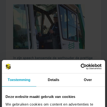
In zijn speech benoemde de wethouder de prettige
samenwerking: “Onze inwoners en hun
woonbehoeften hebben onze volle aandacht.
Daarom zijn we erg blij met een prachtige
nieuwbouwontwikkeling zoals deze in onze
Toestemming
Details
Over
gemeente. Daarbij hebben we op een prettige
manier zaken gedaan met de projectontwikkelaar
en de makelaar die dit project in de verkoop heeft.”
Deze website maakt gebruik van cookies
Nog enkele appartementen beschikbaar
We gebruiken cookies om content en advertenties te