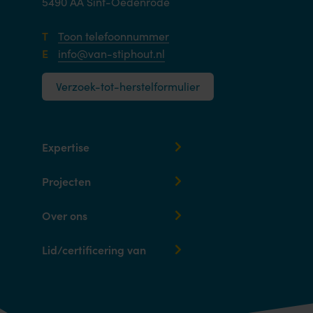
5490 AA Sint-Oedenrode
T
Toon telefoonnummer
E
info@van-stiphout.nl
Verzoek-tot-herstelformulier
Expertise
Projecten
Over ons
Lid/certificering van