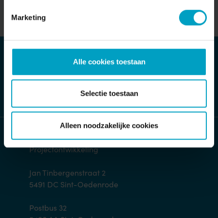
Marketing
MAIL ONS DIRECT
Alle cookies toestaan
Stuur bericht
Selectie toestaan
Alleen noodzakelijke cookies
Bouwbedrijf van Stiphout/ Van Stiphout
Projectontwikkeling
Jan Tinbergenstraat 2
5491 DC Sint-Oedenrode
Postbus 32