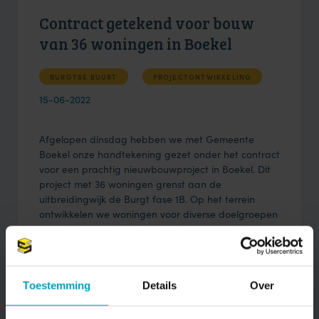
Contract getekend voor bouw
van 36 woningen in Boekel
BURGTSE BUURT
PROJECTONTWIKKELING
15-06-2022
Afgelopen dinsdag hebben we met Gemeente
Boekel onze handtekening gezet onder het contract
voor een prachtig nieuwbouwproject in Boekel. Dit
project met 36 woningen grenst aan de
uitbreidingwijk de Burgt fase 1B. Op het terrein
ontwikkelen we woningen voor diverse doelgroepen
van starters en stellen tot gezinnen en medioren.
Het gaat om:
14 twee-kappers
Toestemming
Details
Over
2 geschakelde vrijstaande woningen
6 hoekwoningen