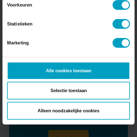
Voorkeuren
Veghels Mooiste M²
Bekijken
Statistieken
Marketing
Schrijf je in voor onze nieuwsbrief
Alle cookies toestaan
Naam*
Selectie toestaan
Emailadres*
Alleen noodzakelijke cookies
Ik ga akkoord met opslag en verwerking
van mijn gegevens