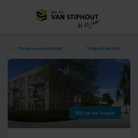
Meer dan
55 jaar
Al
Terug naar overzicht
Volgend bericht
Blijf op de hoogte