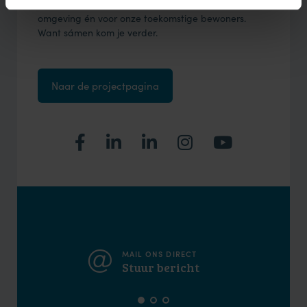
het beste, duurzame eindresultaat voor de
omgeving én voor onze toekomstige bewoners.
Want sámen kom je verder.
Naar de projectpagina
MAIL ONS DIRECT
Stuur bericht