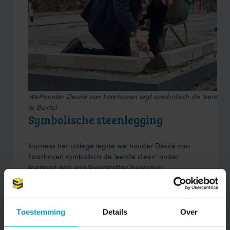
Wethouder Desiré van Laarhoven legt symbolisch de ‘eerste’ 
te Boxtel
Symbolische steenlegging
Namens het college legde wethouder Désiré van
Laarhoven symbolisch de ‘eerste steen’ onder
toeziend oog van toekomstige bewoners,
buurtbewoners en projectbetrokkenen. Ze sprak de
aanwezigen toe, waarbij ze de omgeving bedankte
voor hun constructieve bijdrage en benadrukte dat
de start bouw een belangrijke stap is in het
Toestemming
Details
Over
realiseren van betaalbare en duurzame woningen.