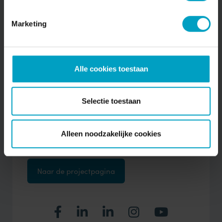
De nieuwbouw van Ronduutje bestaat uit vijf rijtjes van vier
Mix van woningen
Marketing
In het plan realiseren we twintig woningen,
verdeeld over vijf rijen van vier huizen. We bouwen
Alle cookies toestaan
de woningen duurzaam volgens de BENG-eisen
(Bijna Energieneutrale Gebouwen). Het
woningaanbod bestaat uit twaalf sociale
huurwoningen, twee vrije sector huurwoningen,
Selectie toestaan
twee betaalbare koopwoningen en vier vrije sector
koopwoningen. Woonstichting Joost verzorgt de
verhuur van de sociale huurwoningen.
Alleen noodzakelijke cookies
Naar de projectpagina