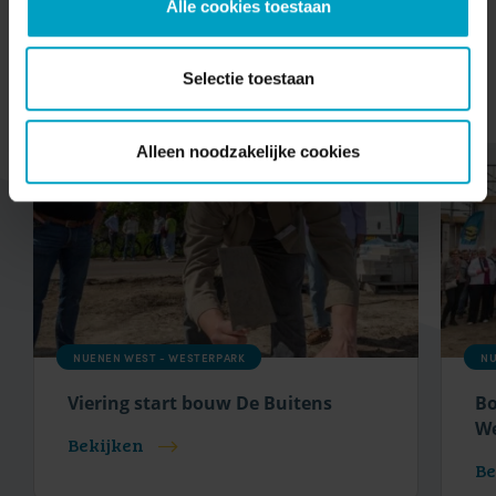
Alle cookies toestaan
Blijf up-to-date
Selectie toestaan
Alleen noodzakelijke cookies
NUENEN WEST - WESTERPARK
NU
Viering start bouw De Buitens
Bo
W
Bekijken
Be