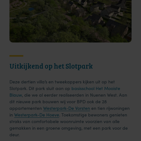
Uitkijkend op het Slotpark
Deze dertien villa’s en tweekappers kijken uit op het
Slotpark. Dit park sluit aan op
basisschool Het Mooiste
Blauw
, die we al eerder realiseerden in Nuenen West. Aan
dit nieuwe park bouwen wij voor BPD ook de 28
appartementen
Westerpark-De Vorsten
en tien rijwoningen
in
Westerpark-De Hoeve
. Toekomstige bewoners genieten
straks van comfortabele woonruimte voorzien van alle
gemakken in een groene omgeving, met een park voor de
deur.