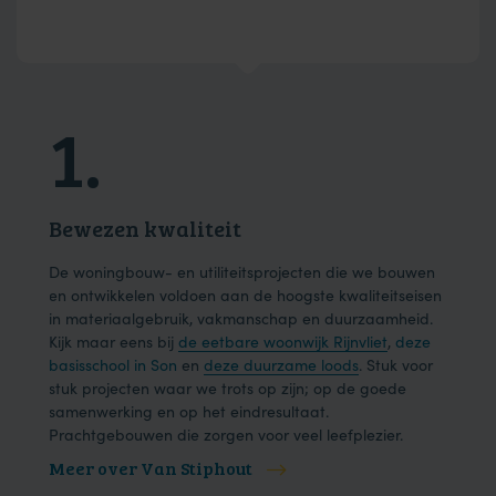
1.
2
Bewezen kwaliteit
Dui
ons
De woningbouw- en utiliteitsprojecten die we bouwen
We h
der
en ontwikkelen voldoen aan de hoogste kwaliteitseisen
en e
in materiaalgebruik, vakmanschap en duurzaamheid.
onze
Kijk maar eens bij
de eetbare woonwijk Rijnvliet
,
deze
één 
basisschool in Son
en
deze duurzame loods
. Stuk voor
effic
.
stuk projecten waar we trots op zijn; op de goede
samenwerking en op het eindresultaat.
Prachtgebouwen die zorgen voor veel leefplezier.
Meer over Van Stiphout
Mee