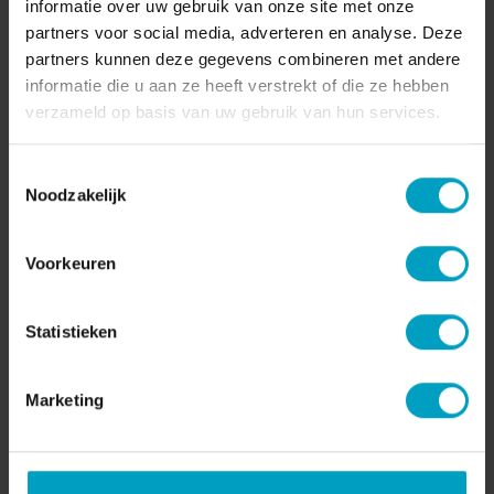
informatie over uw gebruik van onze site met onze
partners voor social media, adverteren en analyse. Deze
partners kunnen deze gegevens combineren met andere
informatie die u aan ze heeft verstrekt of die ze hebben
verzameld op basis van uw gebruik van hun services.
Volg dit project in de BouwApp
Toestemmingsselectie
Ben je benieuwd hoe de bouw van dit project vordert? In
Noodzakelijk
de BouwApp geven we regelmatig een blik achter de
bouwhekken.
Voorkeuren
Download de BouwApp
gratis op je telefoon of tablet:
Zoek in de app op projectnaam ‘Nuenen
Westerpark’
Statistieken
Klik door naar het project
Activeer de ster bij ‘Volgen’ om automatische
updates te ontvangen
Marketing
Of bezoek de informatie in de
BouwApp via een
webbrowser
.