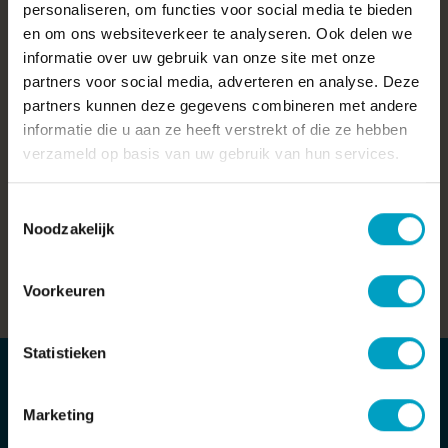
personaliseren, om functies voor social media te bieden
Veel gestelde vragen
en om ons websiteverkeer te analyseren. Ook delen we
informatie over uw gebruik van onze site met onze
partners voor social media, adverteren en analyse. Deze
partners kunnen deze gegevens combineren met andere
informatie die u aan ze heeft verstrekt of die ze hebben
Wat is utiliteitsbouw?
verzameld op basis van uw gebruik van hun services.
Utiliteitsgebouwen (ook wel U-bouw genoemd) zijn
gebouwen zonder woonbestemming. Denk aan kantoren,
Toestemmingsselectie
scholen, fabrieken, bedrijfspanden, winkels en
Noodzakelijk
zorginstellingen.
Wat is een bouwteam?
Voorkeuren
Statistieken
Marketing