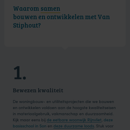
Waarom
samen
bouwen en ontwikkelen met Van
Stiphout?
1.
2
Bewezen kwaliteit
Dui
ons
De woningbouw- en utiliteitsprojecten die we bouwen
We h
der
en ontwikkelen voldoen aan de hoogste kwaliteitseisen
en e
in materiaalgebruik, vakmanschap en duurzaamheid.
onze
Kijk maar eens bij
de eetbare woonwijk Rijnvliet
,
deze
één 
basisschool in Son
en
deze duurzame loods
. Stuk voor
effic