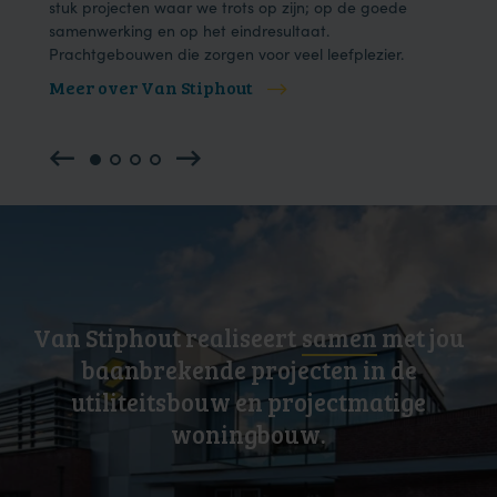
.
stuk projecten waar we trots op zijn; op de goede
samenwerking en op het eindresultaat.
Prachtgebouwen die zorgen voor veel leefplezier.
Meer over Van Stiphout
Mee
Van Stiphout realiseert
samen
met jou
baanbrekende projecten in de
utiliteitsbouw en projectmatige
woningbouw.