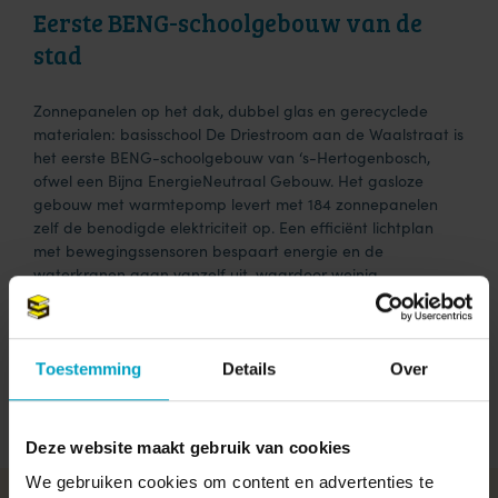
Eerste BENG-schoolgebouw van de
stad
Zonnepanelen op het dak, dubbel glas en gerecyclede
materialen: basisschool De Driestroom aan de Waalstraat is
het eerste BENG-schoolgebouw van ‘s-Hertogenbosch,
ofwel een Bijna EnergieNeutraal Gebouw. Het gasloze
gebouw met warmtepomp levert met 184 zonnepanelen
zelf de benodigde elektriciteit op. Een efficiënt lichtplan
met bewegingssensoren bespaart energie en de
waterkranen gaan vanzelf uit, waardoor weinig
waterverlies optreedt. Allemaal duurzame maatregelen die
bijdragen aan een betere wereld.
Toestemming
Details
Over
Meer duurzame projecten
Deze website maakt gebruik van cookies
We gebruiken cookies om content en advertenties te