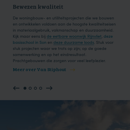
Bewezen kwaliteit
Dui
ons
De woningbouw- en utiliteitsprojecten die we bouwen
We h
der
en ontwikkelen voldoen aan de hoogste kwaliteitseisen
en e
in materiaalgebruik, vakmanschap en duurzaamheid.
onze
Kijk maar eens bij
de eetbare woonwijk Rijnvliet
,
deze
één 
basisschool in Son
en
deze duurzame loods
. Stuk voor
effic
.
stuk projecten waar we trots op zijn; op de goede
samenwerking en op het eindresultaat.
Prachtgebouwen die zorgen voor veel leefplezier.
Meer over Van Stiphout
Mee