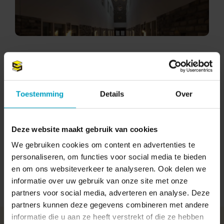
Hedendaags en duurzaam
Toestemming
Details
Over
Uiteraard voldoet het gebouw aan de hedendaagse
standaard van duurzaam wonen. Een centrale gang geeft
toegang tot twaalf van de veertien voordeuren. Een
Deze website maakt gebruik van cookies
lichtstraat hierboven zorgt voor voldoende daglicht, terwijl
de zonnepanelen op het dak elektriciteit opwekken.
We gebruiken cookies om content en advertenties te
personaliseren, om functies voor social media te bieden
en om ons websiteverkeer te analyseren. Ook delen we
Meer over duurzaam bouwen en ontwikkelen
informatie over uw gebruik van onze site met onze
partners voor social media, adverteren en analyse. Deze
partners kunnen deze gegevens combineren met andere
informatie die u aan ze heeft verstrekt of die ze hebben