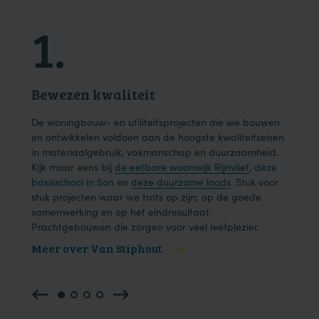
1.
2
Bewezen kwaliteit
Dui
ons
De woningbouw- en utiliteitsprojecten die we bouwen
We h
der
en ontwikkelen voldoen aan de hoogste kwaliteitseisen
en e
in materiaalgebruik, vakmanschap en duurzaamheid.
onze
Kijk maar eens bij
de eetbare woonwijk Rijnvliet
,
deze
één 
basisschool in Son
en
deze duurzame loods
. Stuk voor
effic
.
stuk projecten waar we trots op zijn; op de goede
samenwerking en op het eindresultaat.
Prachtgebouwen die zorgen voor veel leefplezier.
Meer over Van Stiphout
Mee