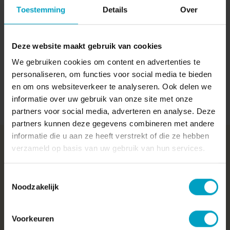
energiezuinig en duurzaam. In de bodem is een WKO-
Toestemming
Details
Over
installatie met koude- en warmteopslag gemaakt. Het
klimaat in de kantoren wordt gerealiseerd door middel van
klimaatplafonds. In het gebouw is met diverse cradle-2-
cradle materialen gewerkt waaronder volledig recyclebaar
Deze website maakt gebruik van cookies
tapijt. De EPC-waarde van het gebouw is 0,87.
We gebruiken cookies om content en advertenties te
personaliseren, om functies voor social media te bieden
en om ons websiteverkeer te analyseren. Ook delen we
Meer over duurzaam bouwen en ontwikkelen
informatie over uw gebruik van onze site met onze
partners voor social media, adverteren en analyse. Deze
partners kunnen deze gegevens combineren met andere
informatie die u aan ze heeft verstrekt of die ze hebben
verzameld op basis van uw gebruik van hun services.
Veel gestelde vragen
Toestemmingsselectie
Noodzakelijk
Wat is utiliteitsbouw?
Voorkeuren
Utiliteitsgebouwen (ook wel U-bouw genoemd) zijn