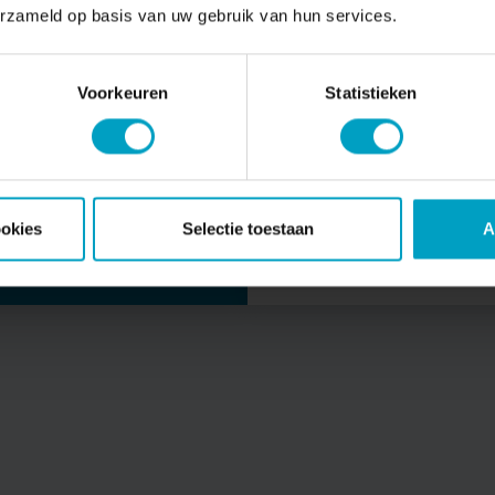
erzameld op basis van uw gebruik van hun services.
Locatie
E
Programma
O
Voorkeuren
Statistieken
leverd
Architect
V
Opdrachtgever
V
Verkoopstatus
A
Bouwstatus
O
ookies
Selectie toestaan
A