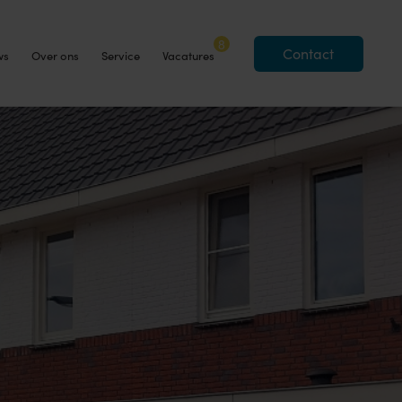
8
Contact
ws
Over ons
Service
Vacatures