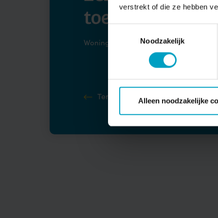
verstrekt of die ze hebben v
toekomt
Toestemmingsselectie
Noodzakelijk
Woningbouw
Alles verkocht
Opge
Terug naar overzicht
Alleen noodzakelijke c