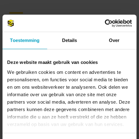
Prijswinnend, passief kindcentrum
Het kindcentrum won de PassiefBouwen Award 2013; hét
Toestemming
Details
Over
bewijs dat de hoge ambities zijn waargemaakt. Er is amper
energie nodig voor ruimteverwarming dankzij goede
oriëntatie, hoge isolatiewaarden en efficiënte ventilatie. In
Deze website maakt gebruik van cookies
feite verwarmt het gebouw zichzelf met zoveel mogelijk
passieve energiebronnen, zoals de zon, de verlichting,
We gebruiken cookies om content en advertenties te
computers en lichaamswarmte. Hier speelt ook de bewuste
personaliseren, om functies voor social media te bieden
functiescheiding een rol. In het passieve gebouw clusteren
en om ons websiteverkeer te analyseren. Ook delen we
functies met een continuïteit in bezetting en tijd. Dat maakt
informatie over uw gebruik van onze site met onze
het eenvoudiger om een continu prettig binnenklimaat te
partners voor social media, adverteren en analyse. Deze
creëren met minimaal energiegebruik.
partners kunnen deze gegevens combineren met andere
informatie die u aan ze heeft verstrekt of die ze hebben
verzameld op basis van uw gebruik van hun services.
Meer over duurzaam bouwen en ontwikkelen