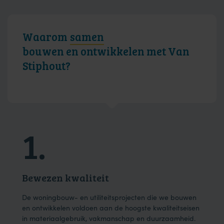
Waarom
samen
bouwen en ontwikkelen met Van
Stiphout?
1.
2
Bewezen kwaliteit
Dui
ons
De woningbouw- en utiliteitsprojecten die we bouwen
We h
der
en ontwikkelen voldoen aan de hoogste kwaliteitseisen
en e
in materiaalgebruik, vakmanschap en duurzaamheid.
onze