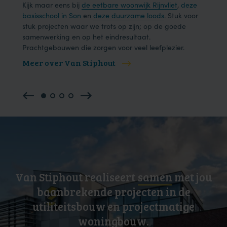
Kijk maar eens bij
de eetbare woonwijk Rijnvliet
,
deze
één 
basisschool in Son
en
deze duurzame loods
. Stuk voor
effic
.
stuk projecten waar we trots op zijn; op de goede
samenwerking en op het eindresultaat.
Prachtgebouwen die zorgen voor veel leefplezier.
Meer over Van Stiphout
Mee
Van Stiphout realiseert
samen
met jou
baanbrekende projecten in de
utiliteitsbouw en projectmatige
woningbouw.