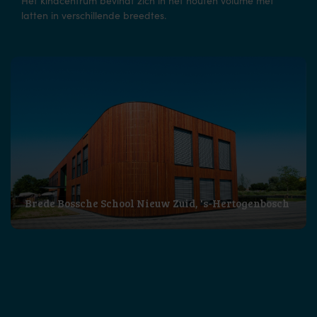
Het kindcentrum bevindt zich in het houten volume met
latten in verschillende breedtes.
Brede Bossche School Nieuw Zuid, 's-Hertogenbosch