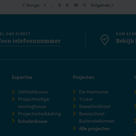
10
Vorige
1
…
8
9
11
Volgende
EL ONS DIRECT
KOM EEN
Toon telefoonnummer
Bekijk 
Expertise
Projecten
Utiliteitsbouw
De Harmonie
Projectmatige
't Laar
woningbouw
Sweelinckhout
Projectontwikkeling
Basisschool
Scholenbouw
Buitenstebinnen
Alle projecten