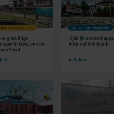
OJECTONTWIKKELING
BOUW & ONTWIKKELING
energiezuinige
Tijdelijk maatschappel
ingen in fase2 van De
initiatief Rabobank
uwe Vloed
ijken
Bekijken