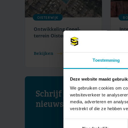
OISTERWIJK
BO
Ontwikkeling Copal-
Int
terrein Oisterwijk
vro
Bekijken
Bek
Toestemming
Deze website maakt gebruik
We gebruiken cookies om cont
Schrijf je in voor onze
websiteverkeer te analyseren
nieuwsbrief
media, adverteren en analys
verstrekt of die ze hebben v
Toestemmingsselectie