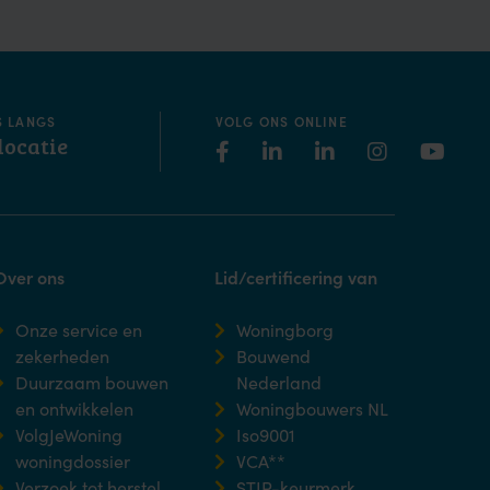
S LANGS
VOLG ONS ONLINE
locatie
Over ons
Lid/certificering van
Onze service en
Woningborg
zekerheden
Bouwend
Duurzaam bouwen
Nederland
en ontwikkelen
Woningbouwers NL
VolgJeWoning
Iso9001
woningdossier
VCA**
Verzoek tot herstel
STIP-keurmerk