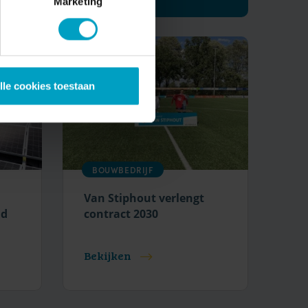
Marketing
lle cookies toestaan
BOUWBEDRIJF
Van Stiphout verlengt
nd
contract 2030
Bekijken