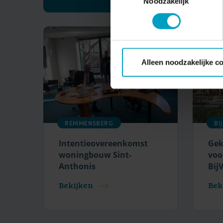
Noodzakelijk
Alleen noodzakelijke c
REMMENSBERG
BI
Intentieovereenkomst
Gek
woningbouw Sint-
voo
Anthonis
Bij
Bekijken
Bek