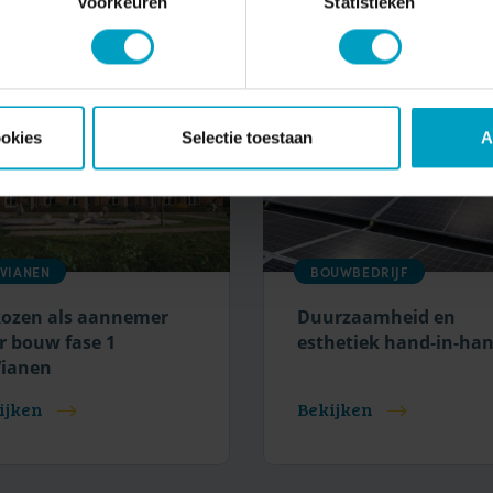
Voorkeuren
Statistieken
ookies
Selectie toestaan
A
JVIANEN
BOUWBEDRIJF
ozen als aannemer
Duurzaamheid en
r bouw fase 1
esthetiek hand-in-ha
Vianen
ijken
Bekijken