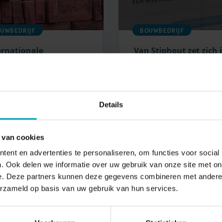
UWBEDRIJF
BOUWBEDRIJF
ernationale
Van Stiphout zet zich 
uwendag
voor betaalbare
starterswoningen
ijken
Bekijken
Details
 van cookies
ent en advertenties te personaliseren, om functies voor social
. Ook delen we informatie over uw gebruik van onze site met on
Naam*
Emailadres
e. Deze partners kunnen deze gegevens combineren met andere i
erzameld op basis van uw gebruik van hun services.
Ik ga akkoord met opslag en verwerking van mijn