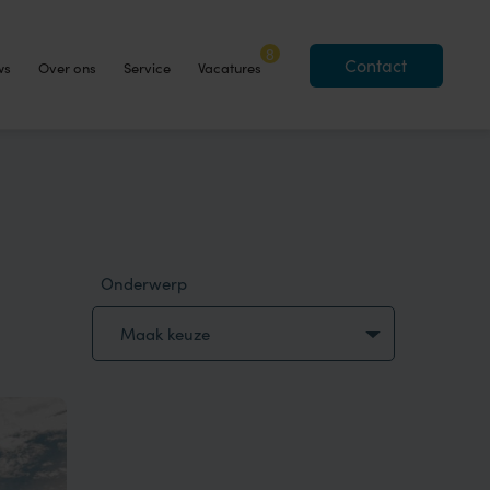
8
Contact
ws
Over ons
Service
Vacatures
Onderwerp
Maak keuze