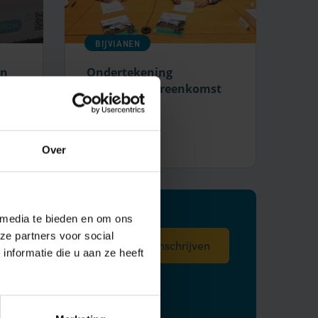
BIJVIANEN
in
Ondertekening
realisatieovereenkomst
Bijvianen
Bekijken
Over
 media te bieden en om ons
ze partners voor social
*
nformatie die u aan ze heeft
 gegevens