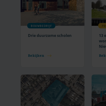
BOUWBEDRIJF
PR
Drie duurzame scholen
13 
won
Nie
Bekijken
Bek