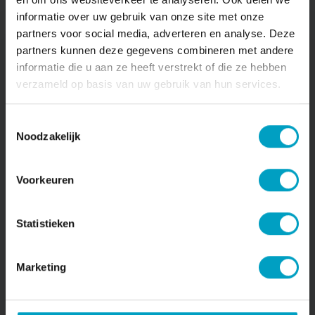
informatie over uw gebruik van onze site met onze
partners voor social media, adverteren en analyse. Deze
partners kunnen deze gegevens combineren met andere
informatie die u aan ze heeft verstrekt of die ze hebben
Blijf op de hoogte
verzameld op basis van uw gebruik van hun services.
Wil je op de hoogte blijven van dit project?
Toestemmingsselectie
Laat je gegevens achter en wij informeren je
Noodzakelijk
wanneer er nieuws is. We sturen belangrijke
informatie over het project, zoals updates
over de ontwikkeling en de verkoop.
Voorkeuren
Statistieken
Naam*
Marketing
E-mailadres*