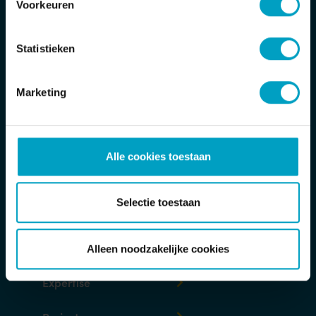
Voorkeuren
Bouwbedrijf van Stiphout/ Van Stiphout
Projectontwikkeling
Statistieken
Jan Tinbergenstraat 2
5491 DC Sint-Oedenrode
Marketing
Postbus 32
5490 AA Sint-Oedenrode
Alle cookies toestaan
T
Toon telefoonnummer
E
info@van-stiphout.nl
Selectie toestaan
Verzoek-tot-herstelformulier
Alleen noodzakelijke cookies
Expertise