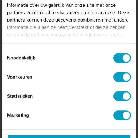
informatie over uw gebruik van onze site met onze
partners voor social media, adverteren en analyse. Deze
partners kunnen deze gegevens combineren met andere
informatie die u aan ze heeft verstrekt of die ze hebben
Blijf op de hoogte
verzameld op basis van uw gebruik van hun services.
Wil je op de hoogte blijven van dit project?
Toestemmingsselectie
Laat je gegevens achter en wij informeren je
Noodzakelijk
wanneer er nieuws is. We sturen belangrijke
informatie over het project, zoals updates
over de ontwikkeling en de verkoop.
Voorkeuren
Statistieken
Naam*
Marketing
E-mailadres*