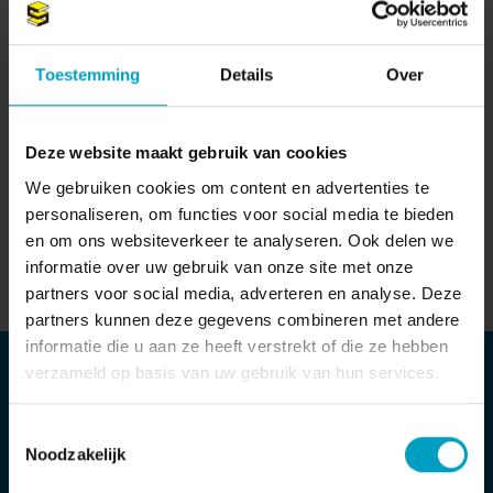
Wie kan ik benaderen voor een
huurwoning?
Toestemming
Details
Over
10-11-2025
HUURWONINGEN
Deze website maakt gebruik van cookies
We gebruiken cookies om content en advertenties te
personaliseren, om functies voor social media te bieden
en om ons websiteverkeer te analyseren. Ook delen we
informatie over uw gebruik van onze site met onze
partners voor social media, adverteren en analyse. Deze
partners kunnen deze gegevens combineren met andere
informatie die u aan ze heeft verstrekt of die ze hebben
verzameld op basis van uw gebruik van hun services.
MAIL ONS DIRECT
Stuur bericht
Toestemmingsselectie
Noodzakelijk