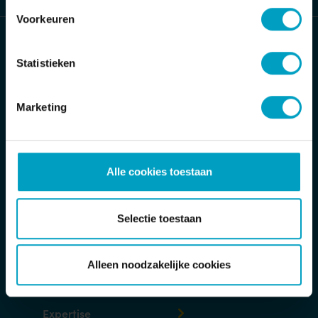
Voorkeuren
Bouwbedrijf van Stiphout/ Van Stiphout
Projectontwikkeling
Statistieken
Jan Tinbergenstraat 2
Marketing
5491 DC Sint-Oedenrode
Postbus 32
5490 AA Sint-Oedenrode
Alle cookies toestaan
T
Toon telefoonnummer
E
info@van-stiphout.nl
Selectie toestaan
Verzoek-tot-herstelformulier
Alleen noodzakelijke cookies
Expertise