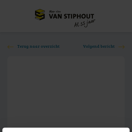
Meer dan
55 jaar
Al
Terug naar overzicht
Volgend bericht