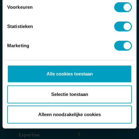
Voorkeuren
Bouwbedrijf van Stiphout/ Van Stiphout
Projectontwikkeling
Statistieken
Jan Tinbergenstraat 2
Marketing
5491 DC Sint-Oedenrode
Postbus 32
5490 AA Sint-Oedenrode
Alle cookies toestaan
T
Toon telefoonnummer
E
info@van-stiphout.nl
Selectie toestaan
Verzoek-tot-herstelformulier
Alleen noodzakelijke cookies
Expertise