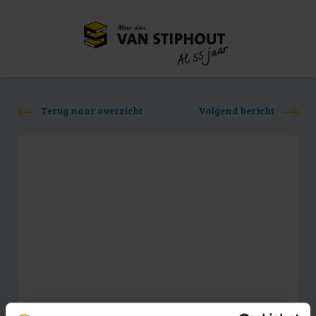
Meer dan
55 jaar
Al
Terug naar overzicht
Volgend bericht