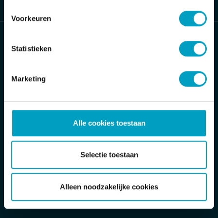
Voorkeuren
Bouwbedrijf van Stiphout/ Van Stiphout
Statistieken
Projectontwikkeling
Jan Tinbergenstraat 2
Marketing
5491 DC Sint-Oedenrode
Postbus 32
Alle cookies toestaan
5490 AA Sint-Oedenrode
T
Toon telefoonnummer
Selectie toestaan
E
info@van-stiphout.nl
Verzoek-tot-herstelformulier
Alleen noodzakelijke cookies