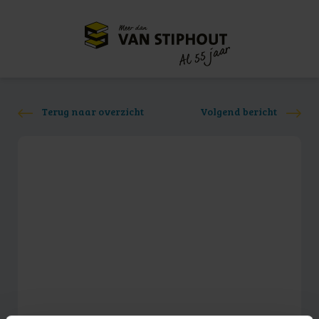
Meer dan
55 jaar
Al
Terug naar overzicht
Volgend bericht