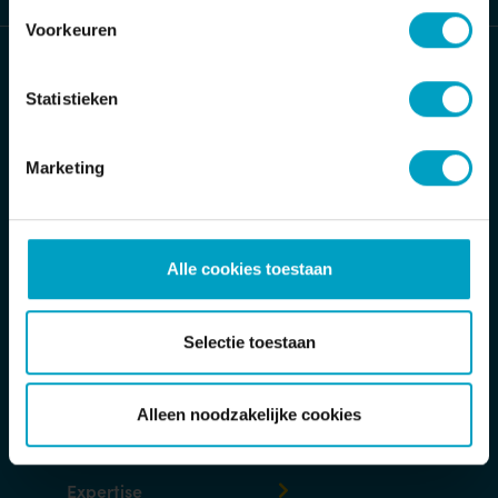
Voorkeuren
Bouwbedrijf van Stiphout/ Van Stiphout
Projectontwikkeling
Statistieken
Jan Tinbergenstraat 2
Marketing
5491 DC Sint-Oedenrode
Postbus 32
5490 AA Sint-Oedenrode
Alle cookies toestaan
T
Toon telefoonnummer
E
info@van-stiphout.nl
Selectie toestaan
Verzoek-tot-herstelformulier
Alleen noodzakelijke cookies
Expertise