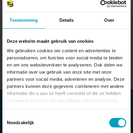
Hoe weet ik welke woningen in
verkoop komen en/of zijn?
Toestemming
Details
Over
10-11-2025
ALLES VERKOCHT
Deze website maakt gebruik van cookies
We gebruiken cookies om content en advertenties te
personaliseren, om functies voor social media te bieden
en om ons websiteverkeer te analyseren. Ook delen we
informatie over uw gebruik van onze site met onze
partners voor social media, adverteren en analyse. Deze
partners kunnen deze gegevens combineren met andere
informatie die u aan ze heeft verstrekt of die ze hebben
verzameld op basis van uw gebruik van hun services.
MAIL ONS DIRECT
Stuur bericht
Toestemmingsselectie
Noodzakelijk