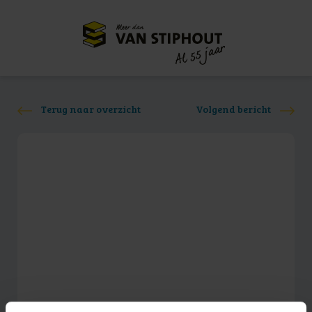
Meer dan
55 jaar
Al
Terug naar overzicht
Volgend bericht