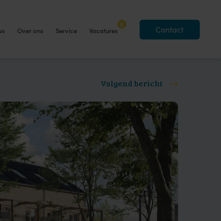
8
Contact
ws
Over ons
Service
Vacatures
Volgend bericht