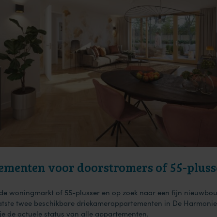
menten voor doorstromers of 55-pluss
 de woningmarkt of 55-plusser en op zoek naar een fijn nieuw
aatste twee beschikbare driekamerappartementen in De Harmonie
je de actuele status van alle appartementen.