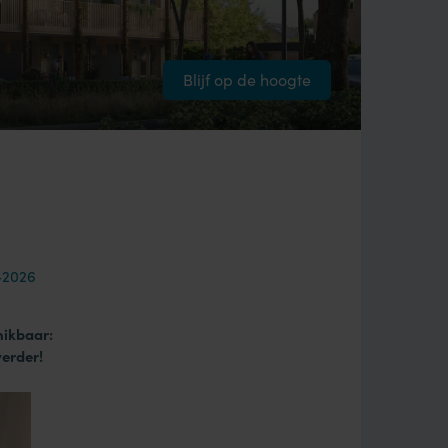
Blijf op de hoogte
-2026
hikbaar:
erder!