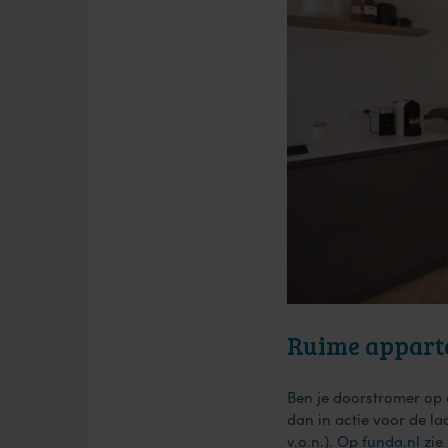
Ruime apparte
Ben je doorstromer op
dan in actie voor de l
v.o.n.). Op
funda.nl
zie 