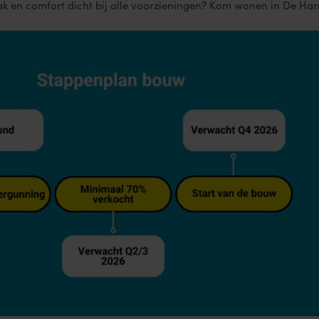
k en comfort dicht bij alle voorzieningen? Kom wonen in De Ha