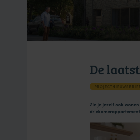
De laats
PROJECTNIEUWSBRIE
Zie je jezelf ook wone
driekamerappartementen