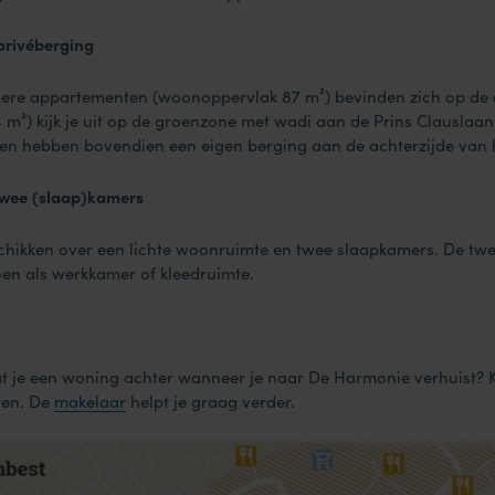
privéberging
mere appartementen (woonoppervlak 87 m²) bevinden zich op de e
14 m²) kijk je uit op de groenzone met wadi aan de Prins Clauslaan
n hebben bovendien een eigen berging aan de achterzijde van 
twee (slaap)kamers
hikken over een lichte woonruimte en twee slaapkamers. De tw
oen als werkkamer of kleedruimte.
aat je een woning achter wanneer je naar De Harmonie verhuist? 
ten. De
makelaar
helpt je graag verder.