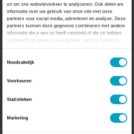
bewoners die hier samen in harmonie leven.
en om ons websiteverkeer te analyseren. Ook delen we
informatie over uw gebruik van onze site met onze
partners voor social media, adverteren en analyse. Deze
partners kunnen deze gegevens combineren met andere
informatie die u aan ze heeft verstrekt of die ze hebben
verzameld op basis van uw gebruik van hun services.
Toestemmingsselectie
Noodzakelijk
De makelaar van dit project
De makelaar van dit project is
Van den Berk &
Voorkeuren
Kerkhof Makelaars uit Best
. Heb je vragen over de
appartementen? Ben je benieuwd naar je
(financiële) mogelijkheden of wens je een
Statistieken
waardebepaling van je eventuele huidige woning?
De makelaar staat klaar voor al je vragen.
Marketing