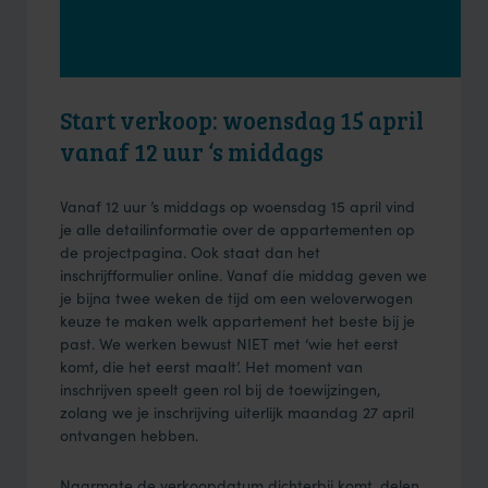
Start verkoop: woensdag 15 april
vanaf 12 uur ‘s middags
Vanaf 12 uur ’s middags op woensdag 15 april vind
je alle detailinformatie over de appartementen op
de projectpagina. Ook staat dan het
inschrijfformulier online. Vanaf die middag geven we
je bijna twee weken de tijd om een weloverwogen
keuze te maken welk appartement het beste bij je
past. We werken bewust NIET met ‘wie het eerst
komt, die het eerst maalt’. Het moment van
inschrijven speelt geen rol bij de toewijzingen,
zolang we je inschrijving uiterlijk maandag 27 april
ontvangen hebben.
Naarmate de verkoopdatum dichterbij komt, delen