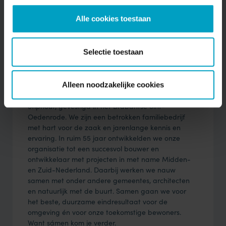
Alle cookies toestaan
Selectie toestaan
Van Stiphout voorgesteld
Alleen noodzakelijke cookies
De Harmonie in Best is een project van Van
Stiphout, gevestigd in het Brabantse Sint-
Oedenrode. We zijn een betrokken familiebedrijf
met hart voor de zaak en jarenlange kennis en
ervaring. In ruim 55 jaar ontwikkelden we onze
organisatie tot een succesvol bouwer en
ontwikkelaar met projecten in met name Midden-
en Zuid-Nederland. Daarbij werken we nauw
samen met onder andere gemeentes, architecten
en natuurlijk met de buurt. Samen gaan we voor
het beste, duurzame eindresultaat voor de
omgeving én voor onze toekomstige bewoners.
Want sámen kom je verder.