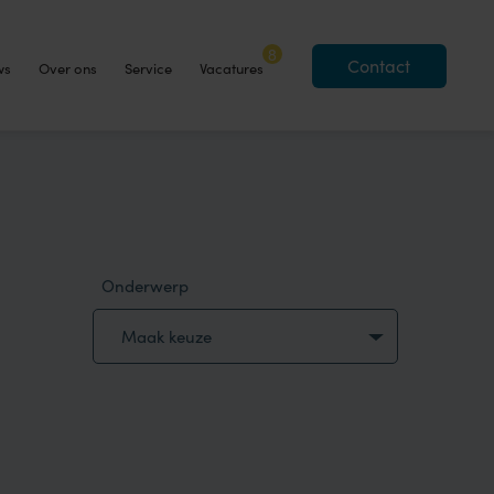
8
Contact
ws
Over ons
Service
Vacatures
Onderwerp
Maak keuze