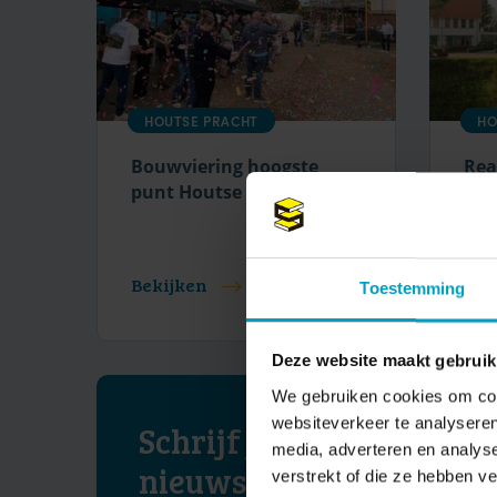
HOUTSE PRACHT
HO
Bouwviering hoogste
Rea
punt Houtse Pracht
nie
Hou
He
Bekijken
Bek
Toestemming
Deze website maakt gebruik
We gebruiken cookies om cont
websiteverkeer te analyseren
Schrijf je in voor onze
media, adverteren en analys
nieuwsbrief
verstrekt of die ze hebben v