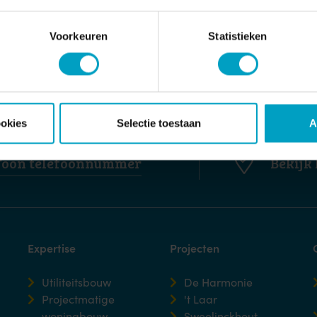
Ik ga akkoord met opslag en verwerking van mijn
Voorkeuren
Statistieken
ookies
Selectie toestaan
A
EL ONS DIRECT
KOM EEN
Toon telefoonnummer
Bekijk 
Expertise
Projecten
Utiliteitsbouw
De Harmonie
Projectmatige
't Laar
woningbouw
Sweelinckhout