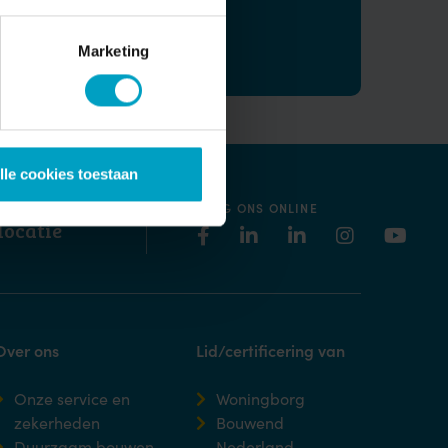
 gegevens
Marketing
lle cookies toestaan
S LANGS
VOLG ONS ONLINE
locatie
Over ons
Lid/certificering van
Onze service en
Woningborg
zekerheden
Bouwend
Duurzaam bouwen
Nederland