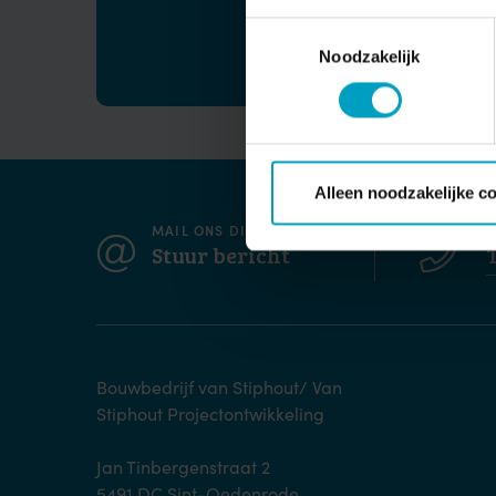
Toestemmingsselectie
Noodzakelijk
Alleen noodzakelijke c
MAIL ONS DIRECT
B
Stuur bericht
Bouwbedrijf van Stiphout/ Van
Stiphout Projectontwikkeling
Jan Tinbergenstraat 2
5491 DC Sint-Oedenrode