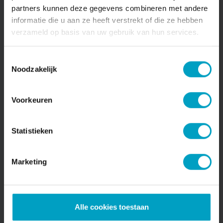
partners kunnen deze gegevens combineren met andere
informatie die u aan ze heeft verstrekt of die ze hebben
BIJVIANEN
verzameld op basis van uw gebruik van hun services.
Gekozen als aannemer voor bouw fase 1
BijVianen
Toestemmingsselectie
Noodzakelijk
Bekijken
Voorkeuren
Statistieken
Schrijf je in voor onze nieuwsbrief
Marketing
Naam*
Emailadres*
Alle cookies toestaan