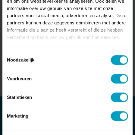
en om ons websiteverkeer te analyseren. Ook delen we
informatie over uw gebruik van onze site met onze
partners voor social media, adverteren en analyse. Deze
Emailadres*
partners kunnen deze gegevens combineren met andere
informatie die u aan ze heeft verstrekt of die ze hebben
verzameld op basis van uw gebruik van hun services.
Ik ga akkoord met opslag en verwerking
van mijn gegevens
Toestemmingsselectie
Noodzakelijk
Voorkeuren
Statistieken
MAIL ONS DIRECT
Marketing
Stuur bericht