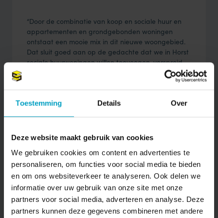
“Door de combinatie van koop en sociale huur en
appartementen en grondgebonden woningen
ontstaat een mooie mix in dit nieuwe woongebied.
Dat sluit goed aan op de gedachte dat we in Horst
sociale huurwoningen willen toevoegen, verspreid
over de diverse wijken”, vult Inge den Brok van
Wonen Limburg aan.
Bijna alles verkocht
Toestemming
Details
Over
Inmiddels is zo’n tachtig procent van de woningen
Deze website maakt gebruik van cookies
verkocht. Er zijn nog slechts enkele appartementen
We gebruiken cookies om content en advertenties te
beschikbaar (vanaf €320.000 vrij op naam). Deze
koopappartementen komen parallel aan de
personaliseren, om functies voor social media te bieden
Venloseweg. De nog beschikbare appartementen
en om ons websiteverkeer te analyseren. Ook delen we
variëren in grootte van 81 m2 tot 97 m2, hebben één
informatie over uw gebruik van onze site met onze
of twee slaapkamers en allemaal een eigen
partners voor social media, adverteren en analyse. Deze
buitenruimte, berging en een parkeerplaats. De
partners kunnen deze gegevens combineren met andere
patiowoningen, die allemaal zijn verkocht, komen