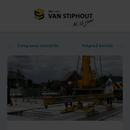
Meer dan
55 jaar
Al
Terug naar overzicht
Volgend bericht